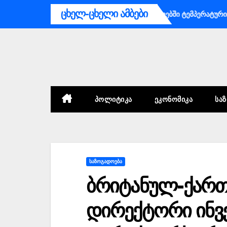
Skip
ცხელ-ცხელი ამბები
აგენტო მოსახლეობას უახლოეს დღეებში ტემპერატურის 41 გრადუსა
to
content
ᲞᲝᲚᲘᲢᲘᲙᲐ
ᲔᲙᲝᲜᲝᲛᲘᲙᲐ
ᲡᲐ
ᲡᲐᲖᲝᲒᲐᲓᲝᲔᲑᲐ
ბრიტანულ-ქართ
დირექტორი ინვ