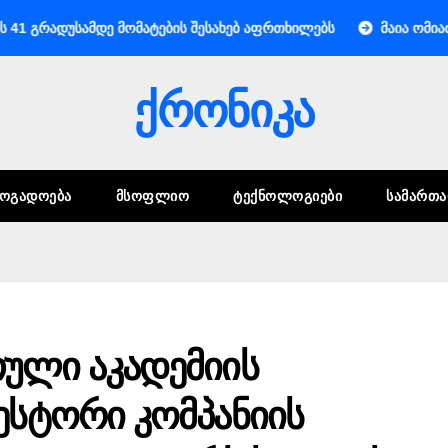
მდე მომატების შესახებ აფრთხილებს
მაია ომიაძე: სტუმარ-
ქრონიკა
ᲖᲝᲒᲐᲓᲝᲔᲑᲐ
ᲛᲡᲝᲤᲚᲘᲝ
ᲢᲔᲥᲜᲝᲚᲝᲒᲘᲔᲑᲘ
ᲡᲐᲛᲐᲠᲗ
ული აკადემიის
ესტორი კომპანიის