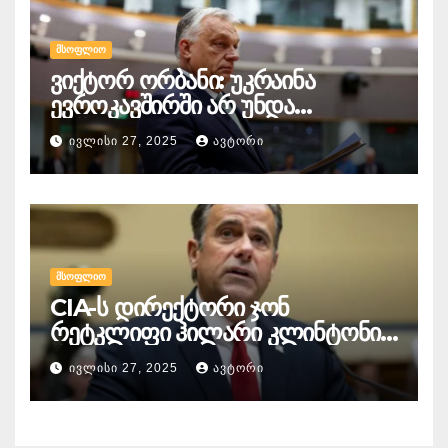
გამოიხატება
ᲛᲡᲝᲤᲚᲘᲝ
ვიქტორ ორბანი: უკრაინა
ევროკავშირში არ უნდა
გაწევრიანდეს, თუნდაც ამის
ᲘᲕᲚᲘᲡᲘ 27, 2025
ᲐᲕᲢᲝᲠᲘ
გამო მთელი ბრიუსელი ყირაზე
დადგეს
ᲛᲡᲝᲤᲚᲘᲝ
CIA-ს დირექტორი ჯონ
რეტკლიფი ჰილარი კლინტონის
წინააღმდეგ
ᲘᲕᲚᲘᲡᲘ 27, 2025
ᲐᲕᲢᲝᲠᲘ
სისხლისსამართლებრივ
დევნაზე საუბრობს