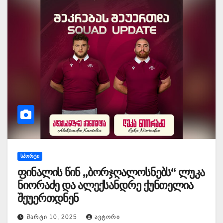
ᲡᲞᲝᲠᲢᲘ
ფინალის წინ „ბორჯღალოსნებს“ ლუკა
ნიორაძე და ალექსანდრე ქუნთელია
შეუერთდნენ
ᲛᲐᲠᲢᲘ 10, 2025
ᲐᲕᲢᲝᲠᲘ