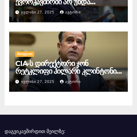
ევროკავშირში არ უნდა
გაწევრიანდეს, თუნდაც ამის
ᲘᲕᲚᲘᲡᲘ 27, 2025
ᲐᲕᲢᲝᲠᲘ
გამო მთელი ბრიუსელი ყირაზე
დადგეს
ᲛᲡᲝᲤᲚᲘᲝ
CIA-ს დირექტორი ჯონ
რეტკლიფი ჰილარი კლინტონის
წინააღმდეგ
ᲘᲕᲚᲘᲡᲘ 27, 2025
ᲐᲕᲢᲝᲠᲘ
სისხლისსამართლებრივ
დევნაზე საუბრობს
დაგვიკავშირდით მეილზე: