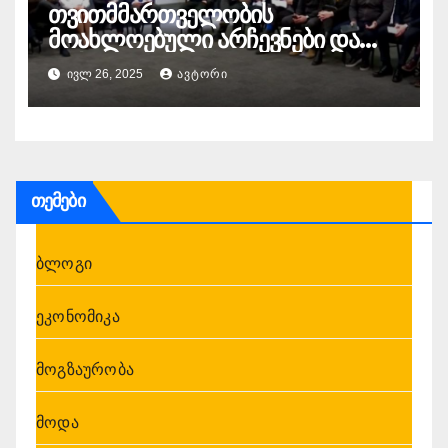
თვითმმართველობის
მოახლოებული არჩევნები და
დაბნეული ოპოზიცია.
ᲘᲕᲚ 26, 2025
ᲐᲕᲢᲝᲠᲘ
„ქრონიკის“ სიუჟეტი
თემები
ბლოგი
ეკონომიკა
მოგზაურობა
მოდა