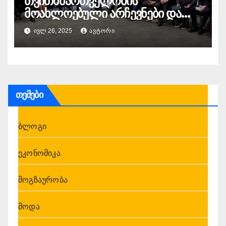
თვითმმართველობის
მოახლოებული არჩევნები და
დაბნეული ოპოზიცია.
ᲘᲕᲚ 26, 2025
ᲐᲕᲢᲝᲠᲘ
„ქრონიკის“ სიუჟეტი
თემები
ბლოგი
ეკონომიკა
მოგზაურობა
მოდა