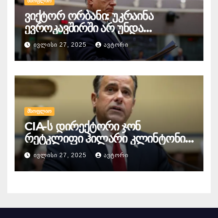
ᲛᲡᲝᲤᲚᲘᲝ
ვიქტორ ორბანი: უკრაინა
ევროკავშირში არ უნდა
გაწევრიანდეს, თუნდაც ამის
ᲘᲕᲚᲘᲡᲘ 27, 2025
ᲐᲕᲢᲝᲠᲘ
გამო მთელი ბრიუსელი ყირაზე
დადგეს
ᲛᲡᲝᲤᲚᲘᲝ
CIA-ს დირექტორი ჯონ
რეტკლიფი ჰილარი კლინტონის
წინააღმდეგ
ᲘᲕᲚᲘᲡᲘ 27, 2025
ᲐᲕᲢᲝᲠᲘ
სისხლისსამართლებრივ
დევნაზე საუბრობს