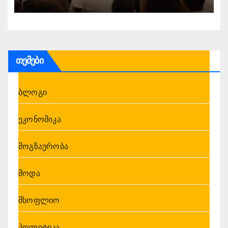
ახალგაზრდული ფორუმი გახსნა
თემები
ბლოგი
ეკონომიკა
მოგზაურობა
მოდა
მსოფლიო
პოლიტიკა