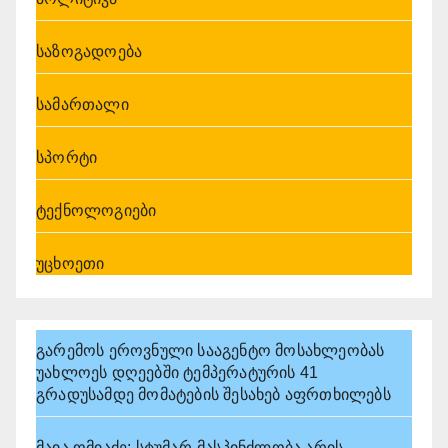
საზოგადოება
სამართალი
სპორტი
ტექნოლოგიები
უცხოეთი
გარემოს ეროვნული სააგენტო მოსახლეობას
უახლოეს დღეებში ტემპერატურის 41
გრადუსამდე მომატების შესახებ აფრთხილებს
მაია ომიაძე: სტუმარ-მასპინძლობა არის