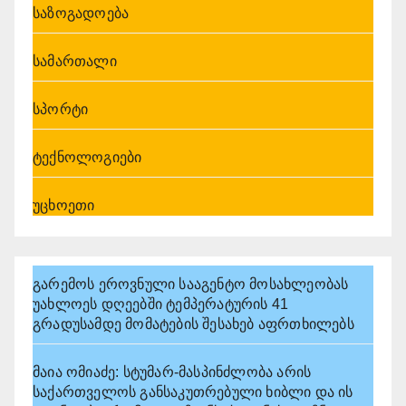
საზოგადოება
სამართალი
სპორტი
ტექნოლოგიები
უცხოეთი
გარემოს ეროვნული სააგენტო მოსახლეობას
უახლოეს დღეებში ტემპერატურის 41
გრადუსამდე მომატების შესახებ აფრთხილებს
მაია ომიაძე: სტუმარ-მასპინძლობა არის
საქართველოს განსაკუთრებული ხიბლი და ის