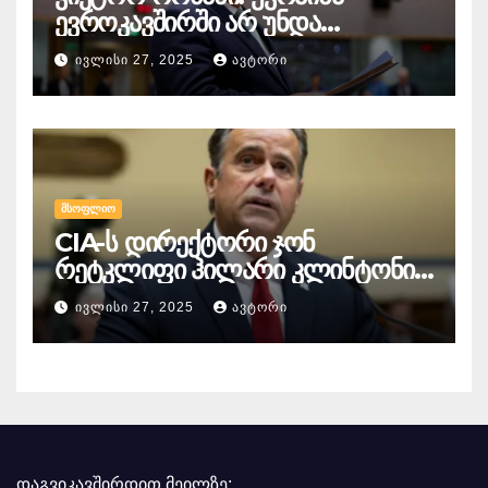
ევროკავშირში არ უნდა
გაწევრიანდეს, თუნდაც ამის
ᲘᲕᲚᲘᲡᲘ 27, 2025
ᲐᲕᲢᲝᲠᲘ
გამო მთელი ბრიუსელი ყირაზე
დადგეს
ᲛᲡᲝᲤᲚᲘᲝ
CIA-ს დირექტორი ჯონ
რეტკლიფი ჰილარი კლინტონის
წინააღმდეგ
ᲘᲕᲚᲘᲡᲘ 27, 2025
ᲐᲕᲢᲝᲠᲘ
სისხლისსამართლებრივ
დევნაზე საუბრობს
დაგვიკავშირდით მეილზე: