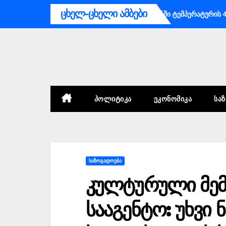
Skip
ცხელ-ცხელი ამბები
გენტო მოსახლეობას უახლოეს დღეებში ტემპერატურის 41 გრადუსა
to
content
ᲞᲝᲚᲘᲢᲘᲙᲐ
ᲔᲙᲝᲜᲝᲛᲘᲙᲐ
ᲡᲐ
ᲡᲐᲖᲝᲒᲐᲓᲝᲔᲑᲐ
კულტურული მემ
სააგენტო: უხვი