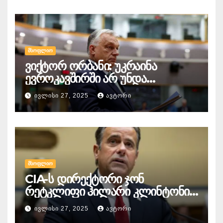
რომელიც ჩვენს ქვეყანას
გააჩნია და ეს ყველაფერში
გამოიხატება
ᲛᲡᲝᲤᲚᲘᲝ
ვიქტორ ორბანი: უკრაინა
ევროკავშირში არ უნდა
გაწევრიანდეს, თუნდაც ამის
ᲘᲕᲚᲘᲡᲘ 27, 2025
ᲐᲕᲢᲝᲠᲘ
გამო მთელი ბრიუსელი ყირაზე
დადგეს
ᲛᲡᲝᲤᲚᲘᲝ
CIA-ს დირექტორი ჯონ
რეტკლიფი ჰილარი კლინტონის
წინააღმდეგ
ᲘᲕᲚᲘᲡᲘ 27, 2025
ᲐᲕᲢᲝᲠᲘ
სისხლისსამართლებრივ