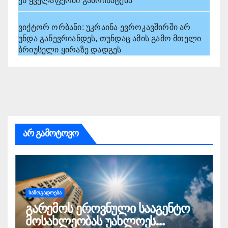
ეს ყველაფერში გამოიხატება
ვიქტორ ორბანი: უკრაინა ევროკავშირში არ
უნდა გაწევრიანდეს, თუნდაც ამის გამო მთელი
ბრიუსელი ყირაზე დადგეს
არ გამოტოვო
ᲡᲐᲖᲝᲒᲐᲓᲝᲔᲑᲐ
გარემოს ეროვნული სააგენტო
მოსახლეობას უახლოეს