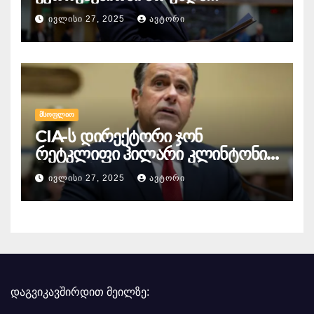
გაწევრიანდეს, თუნდაც ამის
ᲘᲕᲚᲘᲡᲘ 27, 2025
ᲐᲕᲢᲝᲠᲘ
გამო მთელი ბრიუსელი ყირაზე
დადგეს
ᲛᲡᲝᲤᲚᲘᲝ
CIA-ს დირექტორი ჯონ
რეტკლიფი ჰილარი კლინტონის
წინააღმდეგ
ᲘᲕᲚᲘᲡᲘ 27, 2025
ᲐᲕᲢᲝᲠᲘ
სისხლისსამართლებრივ
დევნაზე საუბრობს
დაგვიკავშირდით მეილზე: