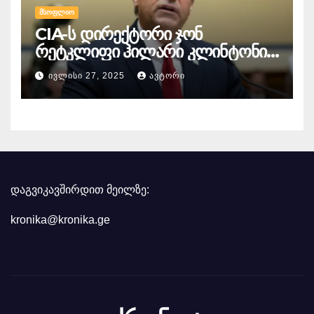
ᲛᲡᲝᲤᲚᲘᲝ
CIA-ს დირექტორი ჯონ
რეტკლიფი ჰილარი კლინტონის
წინააღმდეგ
ᲘᲕᲚᲘᲡᲘ 27, 2025
ᲐᲕᲢᲝᲠᲘ
სისხლისსამართლებრივ
დევნაზე საუბრობს
დაგვიკავშირდით მეილზე:
kronika@kronika.ge