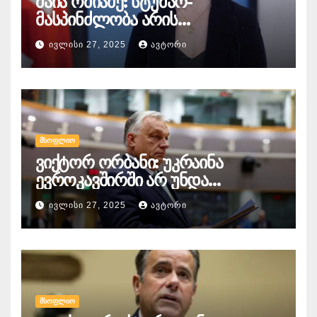
მაია ომიაძე: სტუმარ-
მასპინძლობა არის
საქართველოს განსაკუთრებული
ᲘᲕᲚᲘᲡᲘ 27, 2025
ᲐᲕᲢᲝᲠᲘ
ხიბლი და ის იდენტობა,
რომელიც ჩვენს ქვეყანას
გააჩნია და ეს ყველაფერში
გამოიხატება
ᲛᲡᲝᲤᲚᲘᲝ
ვიქტორ ორბანი: უკრაინა
ევროკავშირში არ უნდა
გაწევრიანდეს, თუნდაც ამის
ᲘᲕᲚᲘᲡᲘ 27, 2025
ᲐᲕᲢᲝᲠᲘ
გამო მთელი ბრიუსელი ყირაზე
დადგეს
ᲛᲡᲝᲤᲚᲘᲝ