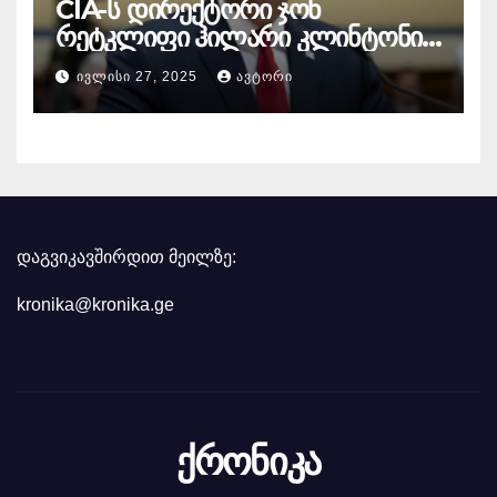
CIA-ს დირექტორი ჯონ
რეტკლიფი ჰილარი კლინტონის
წინააღმდეგ
ᲘᲕᲚᲘᲡᲘ 27, 2025
ᲐᲕᲢᲝᲠᲘ
სისხლისსამართლებრივ
დევნაზე საუბრობს
დაგვიკავშირდით მეილზე:
kronika@kronika.ge
ქრონიკა