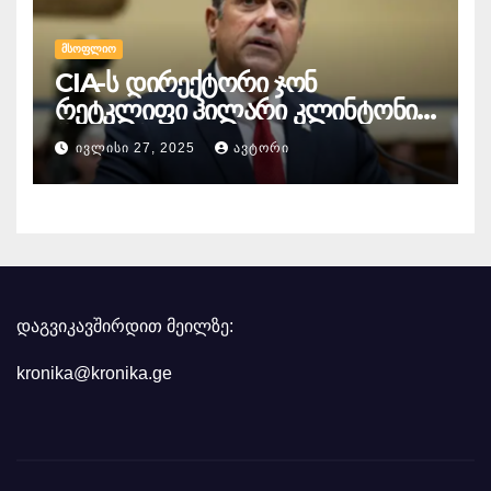
ᲛᲡᲝᲤᲚᲘᲝ
CIA-ს დირექტორი ჯონ
რეტკლიფი ჰილარი კლინტონის
წინააღმდეგ
ᲘᲕᲚᲘᲡᲘ 27, 2025
ᲐᲕᲢᲝᲠᲘ
სისხლისსამართლებრივ
დევნაზე საუბრობს
დაგვიკავშირდით მეილზე:
kronika@kronika.ge