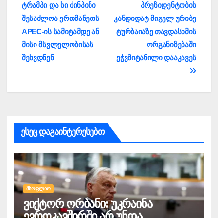
ტრამპი და სი ძინპინი
პრეზიდენტობის
ნავიგაცია
შესაძლოა ერთმანეთს
კანდიდატ მიგელ ურიბე
APEC-ის სამიტამდე ან
ტურბაიაზე თავდასხმის
მისი მსვლელობისას
ორგანიზებაში
შეხვდნენ
ეჭვმიტანილი დააკავეს
ესეც დაგაინტერესებთ
ᲛᲡᲝᲤᲚᲘᲝ
ვიქტორ ორბანი: უკრაინა
ევროკავშირში არ უნდა