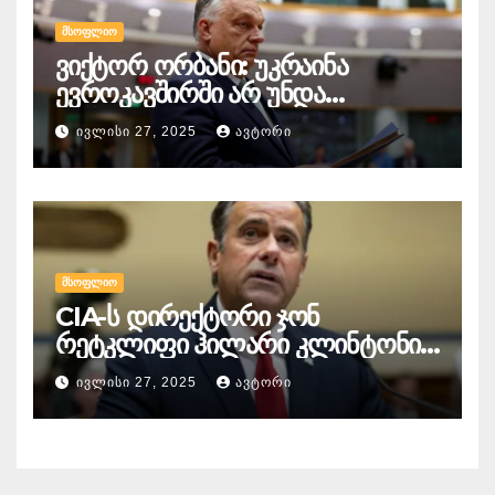
ᲛᲡᲝᲤᲚᲘᲝ
ვიქტორ ორბანი: უკრაინა
ევროკავშირში არ უნდა
გაწევრიანდეს, თუნდაც ამის
ᲘᲕᲚᲘᲡᲘ 27, 2025
ᲐᲕᲢᲝᲠᲘ
გამო მთელი ბრიუსელი ყირაზე
დადგეს
ᲛᲡᲝᲤᲚᲘᲝ
CIA-ს დირექტორი ჯონ
რეტკლიფი ჰილარი კლინტონის
წინააღმდეგ
ᲘᲕᲚᲘᲡᲘ 27, 2025
ᲐᲕᲢᲝᲠᲘ
სისხლისსამართლებრივ
დევნაზე საუბრობს