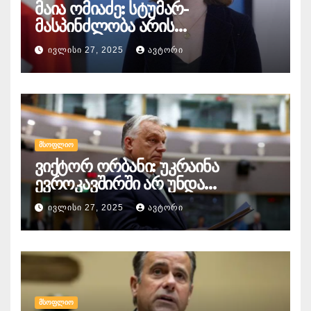
მაია ომიაძე: სტუმარ-
მასპინძლობა არის
საქართველოს განსაკუთრებული
ᲘᲕᲚᲘᲡᲘ 27, 2025
ᲐᲕᲢᲝᲠᲘ
ხიბლი და ის იდენტობა,
რომელიც ჩვენს ქვეყანას
გააჩნია და ეს ყველაფერში
გამოიხატება
ᲛᲡᲝᲤᲚᲘᲝ
ვიქტორ ორბანი: უკრაინა
ევროკავშირში არ უნდა
გაწევრიანდეს, თუნდაც ამის
ᲘᲕᲚᲘᲡᲘ 27, 2025
ᲐᲕᲢᲝᲠᲘ
გამო მთელი ბრიუსელი ყირაზე
დადგეს
ᲛᲡᲝᲤᲚᲘᲝ