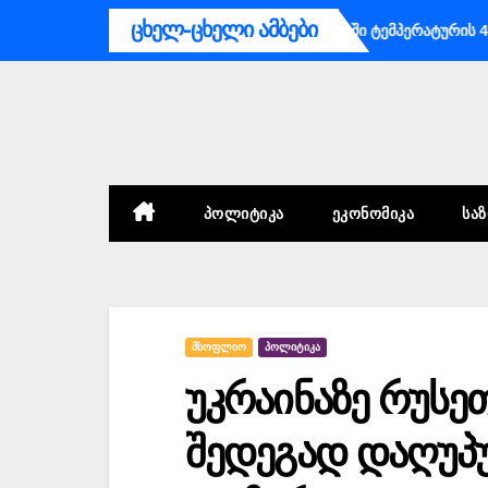
Skip
ცხელ-ცხელი ამბები
ააგენტო მოსახლეობას უახლოეს დღეებში ტემპერატურის 41 გრადუ
to
content
ᲞᲝᲚᲘᲢᲘᲙᲐ
ᲔᲙᲝᲜᲝᲛᲘᲙᲐ
ᲡᲐ
ᲛᲡᲝᲤᲚᲘᲝ
ᲞᲝᲚᲘᲢᲘᲙᲐ
უკრაინაზე რუსე
შედეგად დაღუპ