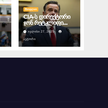
ᲛᲡᲝᲤᲚᲘᲝ
CIA-ს დირექტორი
ჯონ რეტკლიფი
ჰილარი
ᲘᲕᲚᲘᲡᲘ 27, 2025
ეს,
კლინტონის
ო
წინააღმდეგ
ᲐᲕᲢᲝᲠᲘ
ი
სისხლისსამართლე
ბრივ დევნაზე
საუბრობს