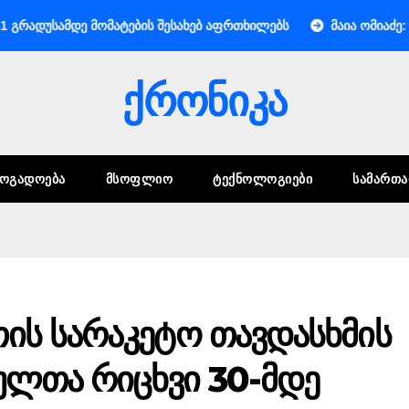
სამდე მომატების შესახებ აფრთხილებს
მაია ომიაძე: სტუმა
ქრონიკა
ᲖᲝᲒᲐᲓᲝᲔᲑᲐ
ᲛᲡᲝᲤᲚᲘᲝ
ᲢᲔᲥᲜᲝᲚᲝᲒᲘᲔᲑᲘ
ᲡᲐᲛᲐᲠᲗ
თის სარაკეტო თავდასხმის
ულთა რიცხვი 30-მდე