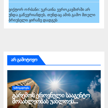
ვიქტორ ორბანი: უკრაინა ევროკავშირში არ
უნდა გაწევრიანდეს, თუნდაც ამის გამო მთელი
ბრიუსელი ყირაზე დადგეს
არ გამოტოვო
ᲡᲐᲖᲝᲒᲐᲓᲝᲔᲑᲐ
გარემოს ეროვნული სააგენტო
მოსახლეობას უახლოეს
დღეებში ტემპერატურის 41