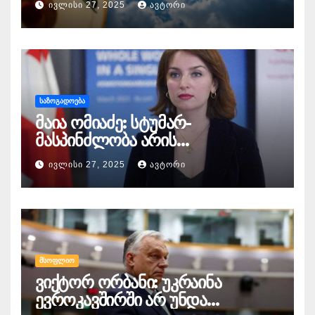
ᲘᲕᲚᲘᲡᲘ 27, 2025
ᲐᲕᲢᲝᲠᲘ
გრადუსამდე მომატების შესახებ
აფრთხილებს
ᲡᲐᲖᲝᲒᲐᲓᲝᲔᲑᲐ
მაია ომიაძე: სტუმარ-
მასპინძლობა არის
საქართველოს განსაკუთრებული
ᲘᲕᲚᲘᲡᲘ 27, 2025
ᲐᲕᲢᲝᲠᲘ
ხიბლი და ის იდენტობა,
რომელიც ჩვენს ქვეყანას
გააჩნია და ეს ყველაფერში
გამოიხატება
ᲛᲡᲝᲤᲚᲘᲝ
ვიქტორ ორბანი: უკრაინა
ევროკავშირში არ უნდა