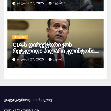
გაწევრიანდეს, თუნდაც ამის
ᲘᲕᲚᲘᲡᲘ 27, 2025
ᲐᲕᲢᲝᲠᲘ
გამო მთელი ბრიუსელი ყირაზე
დადგეს
ᲛᲡᲝᲤᲚᲘᲝ
CIA-ს დირექტორი ჯონ
რეტკლიფი ჰილარი კლინტონის
წინააღმდეგ
ᲘᲕᲚᲘᲡᲘ 27, 2025
ᲐᲕᲢᲝᲠᲘ
სისხლისსამართლებრივ
დევნაზე საუბრობს
დაგვიკავშირდით მეილზე:
kronika@kronika.ge