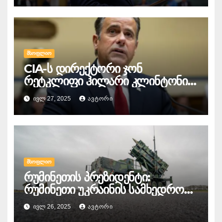
დადგეს
ᲛᲡᲝᲤᲚᲘᲝ
CIA-ს დირექტორი ჯონ
რეტკლიფი ჰილარი კლინტონის
წინააღმდეგ
ᲘᲕᲚ 27, 2025
ᲐᲕᲢᲝᲠᲘ
სისხლისსამართლებრივ დევნაზე
საუბრობს
ᲛᲡᲝᲤᲚᲘᲝ
რუმინეთის პრეზიდენტი:
რუმინეთი უკრაინის სამხედრო
დახმარებას განაგრძობს, მაგრამ
ᲘᲕᲚ 26, 2025
ᲐᲕᲢᲝᲠᲘ
Patriot-ის სისტემის გაგზავნა