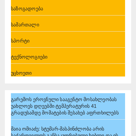
საზოგადოება
სამართალი
სპორტი
ტექნოლოგიები
უცხოეთი
გარემოს ეროვნული სააგენტო მოსახლეობას
უახლოეს დღეებში ტემპერატურის 41
გრადუსამდე მომატების შესახებ აფრთხილებს
მაია ომიაძე: სტუმარ-მასპინძლობა არის
საქართველოს განსაკუთრებული ხიბლი და ის