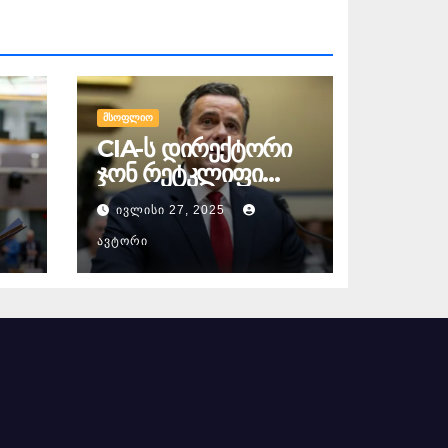
ᲛᲡᲝᲤᲚᲘᲝ
CIA-ს დირექტორი
ჯონ რეტკლიფი
ჰილარი
ᲘᲕᲚᲘᲡᲘ 27, 2025
ეს,
კლინტონის
ო
წინააღმდეგ
ᲐᲕᲢᲝᲠᲘ
ი
სისხლისსამართლე
ბრივ დევნაზე
საუბრობს