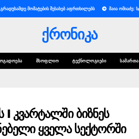
დე მომატების შესახებ აფრთხილებს
მაია ომიაძე: სტუმარ-მ
ქრონიკა
ᲖᲝᲒᲐᲓᲝᲔᲑᲐ
ᲛᲡᲝᲤᲚᲘᲝ
ᲢᲔᲥᲜᲝᲚᲝᲒᲘᲔᲑᲘ
ᲡᲐᲛᲐᲠᲗ
 I კვარტალში ბიზნეს
ნებელი ყველა სექტორში