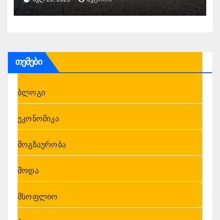
Patriot-ის სისტემის გაგზავნა
ჯერ არ განხილულა
თემები
ბლოგი
ეკონომიკა
მოგზაურობა
მოდა
მსოფლიო