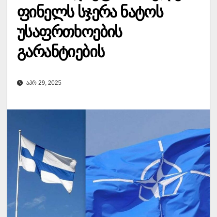
ფინელს სჯერა ნატოს
უსაფრთხოების
გარანტიების
ᲐᲞᲠ 29, 2025