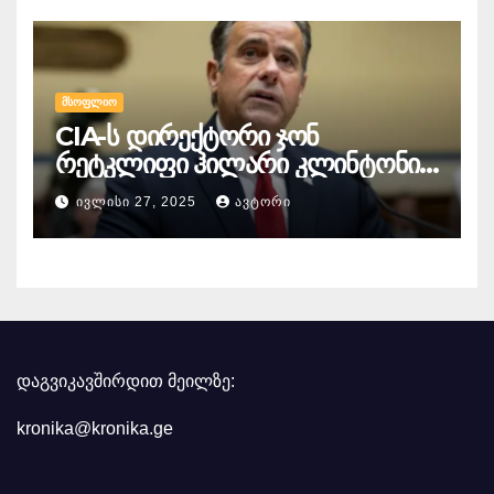
ᲛᲡᲝᲤᲚᲘᲝ
CIA-ს დირექტორი ჯონ
რეტკლიფი ჰილარი კლინტონის
წინააღმდეგ
ᲘᲕᲚᲘᲡᲘ 27, 2025
ᲐᲕᲢᲝᲠᲘ
სისხლისსამართლებრივ
დევნაზე საუბრობს
დაგვიკავშირდით მეილზე:
kronika@kronika.ge